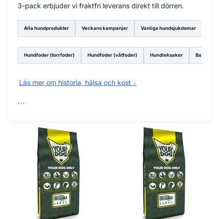
3-pack erbjuder vi fraktfri leverans direkt till dörren.
Alla hundprodukter
Veckans kampanjer
Vanliga hundsjukdomar
Hundfoder (torrfoder)
Hundfoder (våtfoder)
Hundleksaker
Bajspåsar
Läs mer om historia, hälsa och kost ↓
```
Problem:
På grund av sin enorma storlek och vikt
löper den centralasiatiska ovtjarkan stor risk för
belastningsskador på leder och skelett.
Konsekvens:
En olämplig diet under tillväxten eller
brist på ledstödjande ämnen kan leda till kronisk
smärta och minskad rörlighet hos denna stolta ras.
Lösning:
YourDog Central Asian Ovcharka
innehåller en balanserad mix av glukosamin,