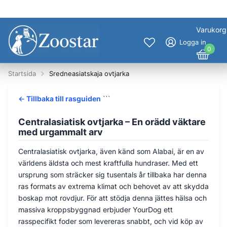
Varukorg
Logga in
0
Startsida
Sredneasiatskaja ovtjarka
← Tillbaka till rasguiden
```
Centralasiatisk ovtjarka – En orädd väktare
med urgammalt arv
Centralasiatisk ovtjarka, även känd som Alabai, är en av
världens äldsta och mest kraftfulla hundraser. Med ett
ursprung som sträcker sig tusentals år tillbaka har denna
ras formats av extrema klimat och behovet av att skydda
boskap mot rovdjur. För att stödja denna jättes hälsa och
massiva kroppsbyggnad erbjuder YourDog ett
rasspecifikt foder som levereras snabbt, och vid köp av