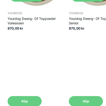
1. Snabbfakta och utseende
YOURDOG
YOURDOG
Toy- och dvärgpudeln är miniatyrversioner av den klassis
Yourdog Dwerg- Of Toypoedel
Yourdog Dwerg- Of To
mankhöjd på ca 28–35 cm, medan toypudeln är den minsta 
Volwassen
Senior
som inte fäller, vilket gör dem populära hos allergiker. 
870,00 kr
870,00 kr
såsom svart, vit, brun, grå och aprikos. Trots sin litenhet
2. Historia och ursprung
Pudeln har sitt ursprung i Europa, där den ursprunglige
ser på utställningar idag hade ursprungligen en funktion:
underlätta simning. De mindre varianterna, dvärg och toy
rasen extremt populär och anses ofta vara landets national
3. Temperament och personlighet
Det sägs ofta att pudeln är en av världens mest intellige
besitter en stor portion humor. En pudel älskar att stå i c
Köp
Köp
kan ibland upplevas som nästan mänskliga i sitt beteende.