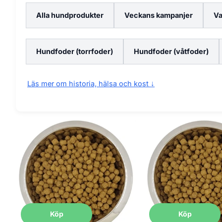
Alla hundprodukter
Veckans kampanjer
Va
Hundfoder (torrfoder)
Hundfoder (våtfoder)
Läs mer om historia, hälsa och kost ↓
Problem:
Små pudelvarianter kan ha en tendens till kr
Konsekvens:
En obalanserad kost kan leda till en matt 
Lösning:
YourDog kombinerar smakrik buffel med noga 
din pudel.
Välj livsstadium: Valp / Vuxen / Senior
(fraktfritt vid 3-
Köp
Köp