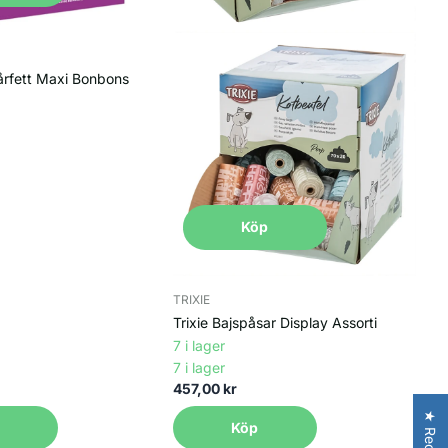
ttryck. Dvärgpudeln har en
årfett Maxi Bonbons
g är den krulliga, ulliga pälsen
relse. Pudeln finns i många färger
.
raktäristiska klippningen som vi
Köp
 av kroppen klipptes kort för att
a och arbetslust. I Frankrike blev
TRIXIE
Trixie Bajspåsar Display Assorti
7 i lager
7 i lager
extremt lättlärda, sociala och
457,00 kr
yhörda för sin ägares känslor och
Köp
saknar energi; de kräver daglig