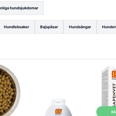
nliga hundsjukdomar
Hundleksaker
Bajspåsar
Hundsängar
Hunden
äsenhet och känslighet i magen eller pälsen.
päls eller orolig matsmältning, vilket påverkar hundens allmänna v
utvalda örter som nässla för att främja en harmonisk matsmältn
pack)
K