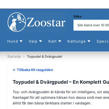
Söka
Hund
Valp
Katt
Kattunge
Speci
Startsida
Toypudel & Dvärgpudel
← Tillbaka till rasguiden
Toypudel & Dvärgpudel – En Komplett Gu
Toy- och dvärgpudeln är kända för sin intelligens, sin el
framtaget för att optimera hälsan hos dessa små men ener
alltid får den bästa tänkbara starten i vardagen.