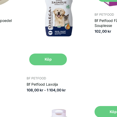
BF PETFOOD
ka pudeln, men besitter samma stolta hållning och intelligenta u
ypoedel
Bf Petfood F
varianten med en höjd under 28 cm. Deras mest framträdande dra
Souplesse
Kroppsbyggnaden är harmonisk och lätt, byggd för smidighet och rö
102,00 kr
 är det en robust och spänstig hund som alltid verkar vara på tårna
n användes som en arbetande vattenapporterande jakthund. Den ka
Köp
 att skydda hundens leder och organ mot kallt vatten medan resten
, avlades fram som sällskapshundar men behöll sin förfaders skärp
ras, där den kallas "Caniche" efter sin skicklighet vid andjakt.
BF PETFOOD
Bf Petfood Laxolja
108,00 kr
- 1 104,00 kr
nta hundraser, och toy- samt dvärgpudeln är inget undantag. De är 
entrum och deltar gärna i alla familjens aktiviteter. De är mycket l
Köp
Köp
 Trots sin storlek är de inga "knähundar" i den meningen att de 