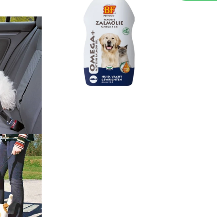
gör dem till utmärkta kamrater för både ensamstående och barnfamilj
e inte fäller måste pälsen klippas regelbundet, vanligtvis var sj
aka obehag i huden. Badning bör ske regelbundet med anpassade p
ontroll av de hängande öronen, där hår ofta växer i hörselgången
så extra viktigt för små raser som toy- och dvärgpudeln för att 
detaljerna. YourDog rasanpassat
torrfoder
är särskilt utformat för 
buffel och fjäderfä som lättsmälta proteinkällor, vilket främjar 
 extra vätska kan man komplettera med ett smakrikt
våtfoder
som o
tomat för att stödja en frisk hud och glänsande päls.
ålla en sund tarmflora och främja matsmältningen.