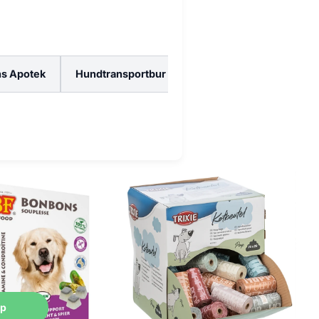
s Apotek
Hundtransportbur
italitet.
ing och en glänsande päls hos
öp