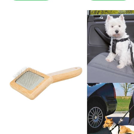
stimulans för att inte bli rastlösa. Deras lekfulla natur 
4. Pälsvård och hygien
Pudeln är en ras som kräver betydande pälsvård. Eftersom d
krävs daglig borstning för att undvika tovor som kan ors
lockarna rena och mjuka. Hygienrutiner inkluderar även k
bibehålla en god miljö. Regelbunden tandborstning är ock
5. Foder – YourDog Toy & Dvärgpudel
Att välja rätt näring för en liten hund kräver omsorg om 
pelletsstorlek som passar små munnar. Fodret innehåller 
pudlar som föredrar en mjukare konsistens eller behöver
kräsna hunden.
Fokus 1:
Rik på naturliga ingredienser som nässla och 
Fokus 2:
Innehåller prebiotiska fibrer för att upprätth
6. Hälsa och specifika utmaningar