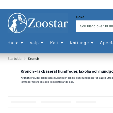
Söka
Hund
Valp
Katt
Kattunge
Speci
Startsida
Kronch
Kronch – laxbaserat hundfoder, laxolja och hundg
Kronch
erbjuder laxbaserat hundfoder, laxolja och hundgodis för daglig utfod
torrfoder till snacks och kompletterande olja.