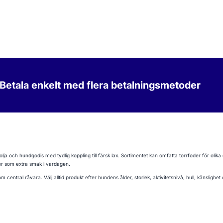
Betala enkelt med flera betalningsmetoder
 och hundgodis med tydlig koppling till färsk lax. Sortimentet kan omfatta torrfoder för olika
er som extra smak i vardagen.
 central råvara. Välj alltid produkt efter hundens ålder, storlek, aktivitetsnivå, hull, känsligh