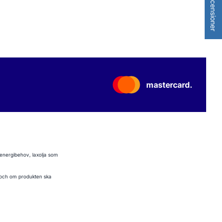
★ Recensioner
mastercard.
 energibehov, laxolja som
et och om produkten ska