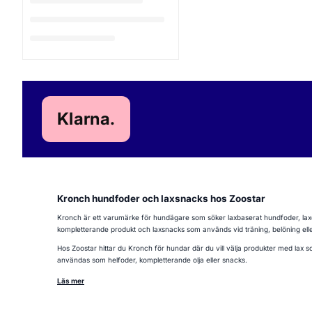
Klarna.
Kronch hundfoder och laxsnacks hos Zoostar
Kronch är ett varumärke för hundägare som söker laxbaserat hundfoder, laxolja
kompletterande produkt och laxsnacks som används vid träning, belöning ell
Hos Zoostar hittar du Kronch för hundar där du vill välja produkter med lax som
användas som helfoder, kompletterande olja eller snacks.
Läs mer