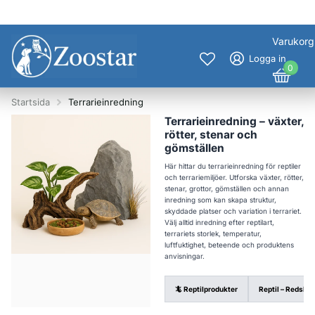
Varukorg
Logga in
0
Startsida
Terrarieinredning
Terrarieinredning – växter,
rötter, stenar och
gömställen
Här hittar du terrarieinredning för reptiler
och terrariemiljöer. Utforska växter, rötter,
stenar, grottor, gömställen och annan
inredning som kan skapa struktur,
skyddade platser och variation i terrariet.
Välj alltid inredning efter reptilart,
terrariets storlek, temperatur,
luftfuktighet, beteende och produktens
anvisningar.
🦎 Reptilprodukter
Reptil – Redskap