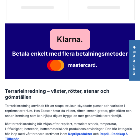
Klarna.
★ Recensioner
Betala enkelt med flera betalningsmetoder
mastercard.
Terrarieinredning – växter, rötter, stenar och
gömställen
Terrarieinredning används för att skapa struktur, skyddade platser och variation i
reptilens terrarium. Hos Zoostar hittar du växter, rötter, stenar, grottor, gömställen och
annan inredning som kan hjälpa dig att bygga en mer genomtänkt terrariemiljö.
Rätt terrarieinredning bör väljas efter reptilart, terrariets storlek, temperatur,
luftfuktighet, beteende, bottenmaterial och produktens anvisningar. Den här kategorin
hör ihop med vårt bredare sortiment inom
Reptilprodukter
och
Reptil – Redskap &
Tillbehör
.