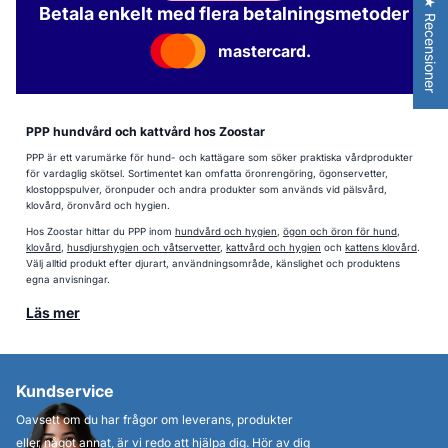
★ Recensioner
Betala enkelt med flera betalningsmetoder
mastercard.
PPP hundvård och kattvård hos Zoostar
PPP är ett varumärke för hund- och kattägare som söker praktiska vårdprodukter
för vardaglig skötsel. Sortimentet kan omfatta öronrengöring, ögonservetter,
klostoppspulver, öronpuder och andra produkter som används vid pälsvård,
klovård, öronvård och hygien.
Hos Zoostar hittar du PPP inom
hundvård och hygien
,
ögon och öron för hund
,
klovård
,
husdjurshygien och våtservetter
,
kattvård och hygien
och
kattens klovård
.
Välj alltid produkt efter djurart, användningsområde, känslighet och produktens
egna anvisningar.
Läs mer
Kundservice
Oavsett om du har frågor om leverans, produkter
eller något annat, är vi redo att hjälpa dig. Hör av dig