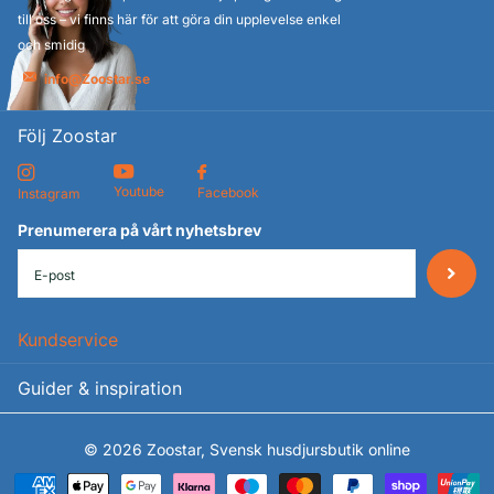
till oss – vi finns här för att göra din upplevelse enkel
och smidig
info@Zoostar.se
Följ Zoostar
Youtube
Facebook
Instagram
Prenumerera på vårt nyhetsbrev
Kundservice
Guider & inspiration
©
2026
Zoostar, Svensk husdjursbutik online