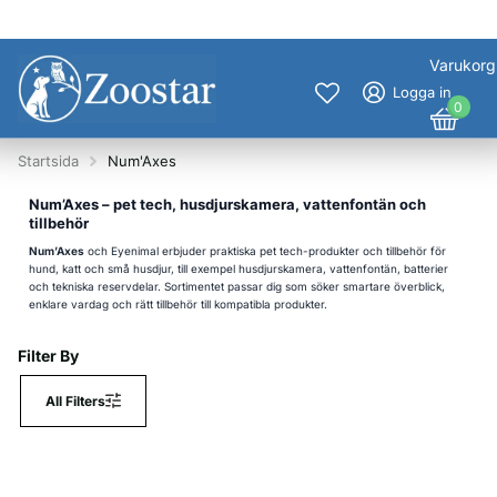
Varukorg
Logga in
0
Startsida
Num'Axes
Num’Axes – pet tech, husdjurskamera, vattenfontän och
tillbehör
Num’Axes
och Eyenimal erbjuder praktiska pet tech-produkter och tillbehör för
hund, katt och små husdjur, till exempel husdjurskamera, vattenfontän, batterier
och tekniska reservdelar. Sortimentet passar dig som söker smartare överblick,
enklare vardag och rätt tillbehör till kompatibla produkter.
Filter By
All Filters