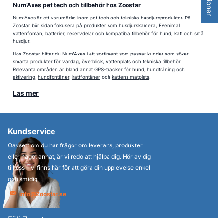
Num’Axes pet tech och tillbehör hos Zoostar
Num’Axes är ett varumärke inom pet tech och tekniska husdjursprodukter. På
Zoostar bör sidan fokusera på produkter som husdjurskamera, Eyenimal
vattenfontän, batterier, reservdelar och kompatibla tillbehör för hund, katt och små
husdjur.
Hos Zoostar hittar du Num’Axes i ett sortiment som passar kunder som söker
smarta produkter för vardag, överblick, vattenplats och tekniska tillbehör.
Relevanta områden är bland annat
GPS-tracker för hund
,
hundträning och
aktivering
,
hundfontäner
,
kattfontäner
och
kattens matplats
.
Läs mer
Kundservice
Oavsett om du har frågor om leverans, produkter
eller något annat, är vi redo att hjälpa dig. Hör av dig
till oss – vi finns här för att göra din upplevelse enkel
och smidig
info@Zoostar.se