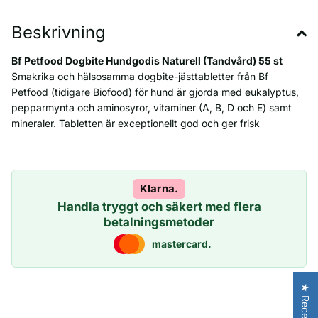
Beskrivning
Bf Petfood Dogbite Hundgodis Naturell (Tandvård) 55 st
Smakrika och hälsosamma dogbite-jästtabletter från Bf
Petfood (tidigare Biofood) för hund är gjorda med eukalyptus,
pepparmynta och aminosyror, vitaminer (A, B, D och E) samt
mineraler. Tabletten är exceptionellt god och ger frisk
andedräkt. (Brygg)jäst innehåller förutom vitamin B(-komplex)
och vitamin D även högkvalitativa och hälsosamma aminosyror,
mineraler, protein och enzymer. Bort med dålig andedräkt.
Kompletteringsfoder för alla hundraser.
Klarna.
Handla tryggt och säkert med flera
- Tandvårdande, frisk andedräkt
betalningsmetoder
- Tabletter med eukalyptus, mynta, vitaminer och mineraler
mastercard.
- Stödjer hud och päls
- För alla hundraser, i alla åldrar
★ Recensioner
Innehåll: 55 stuks