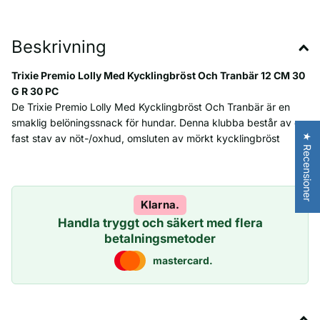
Beskrivning
Trixie Premio Lolly Med Kycklingbröst Och Tranbär 12 CM 30
G R 30 PC
De Trixie Premio Lolly Med Kycklingbröst Och Tranbär är en
smaklig belöningssnack för hundar. Denna klubba består av en
★ Recensioner
fast stav av nöt-/oxhud, omsluten av mörkt kycklingbröst
(köttinnehåll 71%) och berikad med tranbär för en fruktig
touch. Kombinationen av tuggglädje och smak gör denna
snack idealisk som godbit eller sysselsättning.
Klarna.
- Köttinnehåll på hela 71%
Handla tryggt och säkert med flera
- Med hudstav att tugga på
betalningsmetoder
- Berikad med tranbär för extra smak
mastercard.
Innehåll: 30 PC
Sammansättning: kycklingbröst (71 %), tugghud, glycerin,