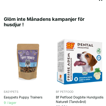
tranbär (2 %), sojaprotein, majsstärkelse, mineraler
Analytiska beståndsdelar: protein (40.0%), fetthalt (5.0%),
Glöm inte Månadens kampanjer för
fukthalt (18.0%), råaska (4.0%), råfiber (2.0%)
husdjur !
EASYPETS
BF PETFOOD
Easypets Puppy Trainers
Bf Petfood Dogbite Hundgodis
Naturell (Tandvård)
9 i lager